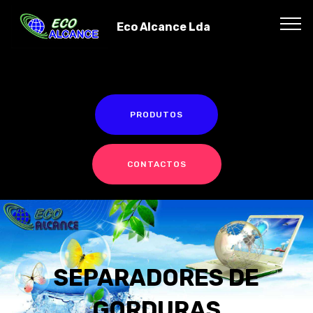
`r`n
`r`n
Eco Alcance Lda
PRODUTOS
CONTACTOS
SEPARADORES DE
GORDURAS