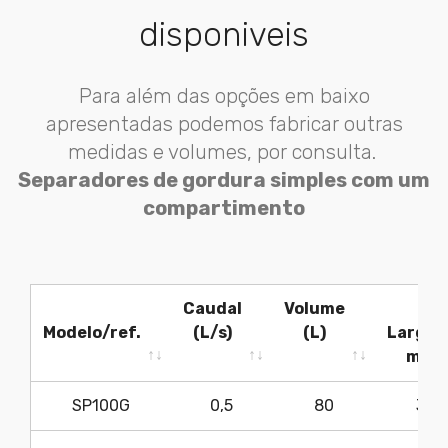
disponiveis
Para além das opções em baixo
apresentadas podemos fabricar outras
medidas e volumes, por consulta.
Separadores de gordura simples com um
compartimento
Caudal
Volume
Modelo/ref.
(L/s)
(L)
Largur
mm
Modelo/ref.
Caudal
Volume
Largur
SP100G
0,5
80
350
(L/s)
(L)
mm